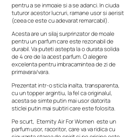
pentru a se inmoaie si a se adanci. In ciuda
tuturor acestor lucruri, ramane usor si aerisit
(ceea ce este cu adevarat remarcabil).
Acesta are un silaj surprinzator de moale
pentru un parfum care este rezonabil de
durabil. Va puteti astepta la o durata solida
de 4 ore de la acest parfum. O alegere
excelenta pentru imbracamintea de zi de
primavara/vara.
Prezentat intr-o sticla inalta, transparenta,
cu un topper argintiu, la fel ca originalul,
acesta se simte putin mai usor datorita
sticlei putin mai subtiri care este folosita.
Pe scurt,
Eternity Air For Women
este un
parfum usor, racoritor, care va va ridica cu
siguranta starea de spirit si pe oricine este