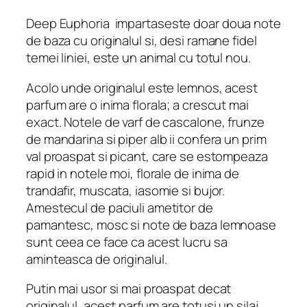
Deep Euphoria
impartaseste doar doua note
de baza cu originalul si, desi ramane fidel
temei liniei, este un animal cu totul nou.
Acolo unde originalul este lemnos, acest
parfum are o inima florala; a crescut mai
exact. Notele de varf de cascalone, frunze
de mandarina si piper alb ii confera un prim
val proaspat si picant, care se estompeaza
rapid in notele moi, florale de inima de
trandafir, muscata, iasomie si bujor.
Amestecul de paciuli ametitor de
pamantesc, mosc si note de baza lemnoase
sunt ceea ce face ca acest lucru sa
aminteasca de originalul.
Putin mai usor si mai proaspat decat
originalul, acest parfum are totusi un silaj