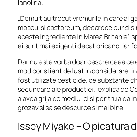
lanolina.
„Demult au trecut vremurile in care ai ga
moscul si castoreum, deoarece pur si sim
aceste ingrediente in Marea Britanie”, s
ei sunt mai exigenti decat oricand, iar f
Dar nu este vorba doar despre ceea ce es
mod constient de luat in considerare, in
fost utilizate pesticide, ce substante c
secundare ale productiei.” explica de C
a avea grija de mediu, ci si pentru a da 
grozav si sa se descurce si mai bine.
Issey Miyake – O picatura 