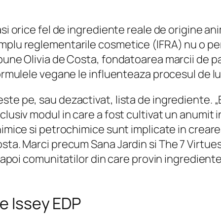
si orice fel de ingrediente reale de origine ani
plu reglementarile cosmetice (IFRA) nu o permi
pune Olivia de Costa, fondatoarea marcii de par
ormulele vegane le influenteaza procesul de lua
te pe, sau dezactivat, lista de ingrediente. „
clusiv modul in care a fost cultivat un anumit 
himice si petrochimice sunt implicate in creare
osta. Marci precum Sana Jardin si The 7 Virtue
inapoi comunitatilor din care provin ingredient
de Issey EDP