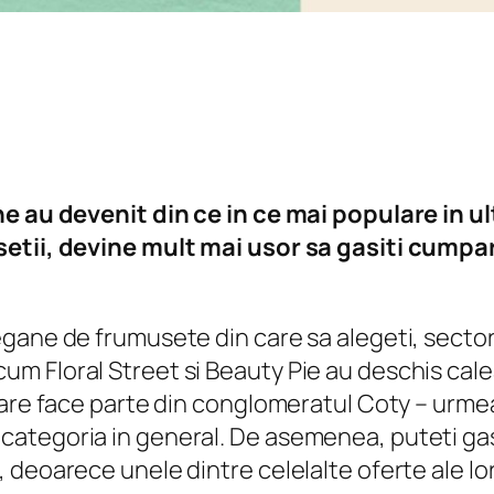
e au devenit din ce in ce mai populare in ul
setii, devine mult mai usor sa gasiti cumpa
gane de frumusete din care sa alegeti, sectoru
m Floral Street si Beauty Pie au deschis cale
care face parte din conglomeratul Coty – urme
ategoria in general. De asemenea, puteti gas
deoarece unele dintre celelalte oferte ale lor