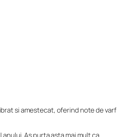
ibrat si amestecat, oferind note de varf
l anului. As purta asta mai mult ca