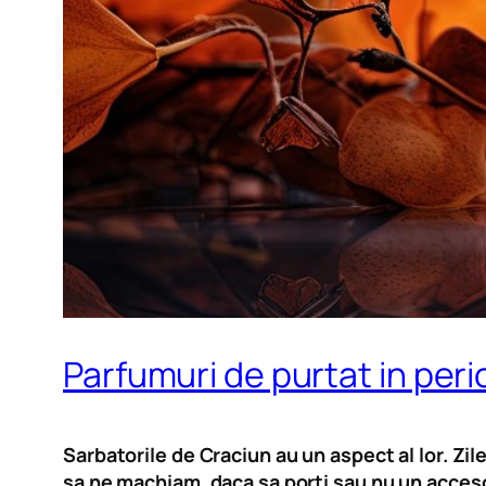
Parfumuri de purtat in per
Sarbatorile de Craciun au un aspect al lor. Zi
sa ne machiam, daca sa porti sau nu un accesor