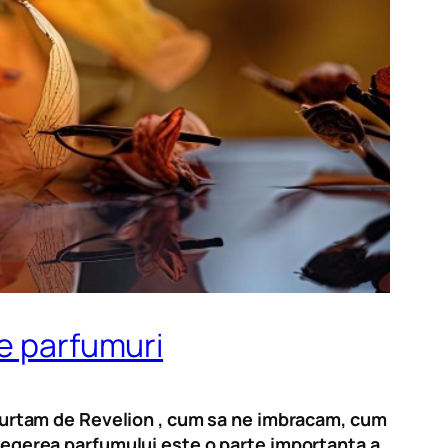
ne parfumuri
a purtam de Revelion , cum sa ne imbracam, cum
alegerea parfumului este o parte importanta a