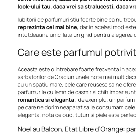
look-ului tau, daca vrei sa stralucesti, daca vr
Iubitorii de parfumuri stiu foarte bine ca nu tre
reprezinta cel mai bine,
dar in acelasi mod este 
intotdeauna unic. Iata un ghid pentru alegerea d
Care este parfumul potrivi
Aceasta este o intrebare foarte frecventa in ace
sarbatorilor de Craciun unele note mai mult decat 
au un spatiu mare, cele care reusesc sa ne ofere 
parfumurile cu lemn de casmir si chihlimbar sunt 
romantica si eleganta
, de exemplu, un parfum c
pe care ne dorim neaparat sa le consumam cele cu 
eleganta, nota de oud, tutun si piele este perfec
Noel au Balcon, Etat Libre d’Orange: pa