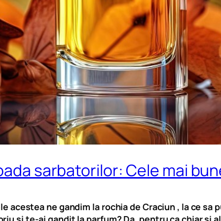
ioada sarbatorilor: Cele mai bu
lele acestea ne gandim la rochia de Craciun , la ce s
iu si te-ai gandit la parfum? Da, pentru ca chiar si 