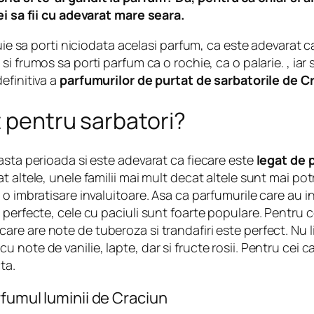
ei sa fii cu adevarat mare seara.
buie sa porti niciodata acelasi parfum, ca este adevarat 
si frumos sa porti parfum ca o rochie, ca o palarie. , iar
efinitiva a
parfumurilor de purtat de sarbatorile de C
t pentru sarbatori?
asta perioada si este adevarat ca fiecare este
legat de p
altele, unele familii mai mult decat altele sunt mai potr
o imbratisare invaluitoare. Asa ca parfumurile care au ina
perfecte, cele cu paciuli sunt foarte populare. Pentru c
are are note de tuberoza si trandafiri este perfect. Nu 
note de vanilie, lapte, dar si fructe rosii. Pentru cei 
ta.
rfumul luminii de Craciun