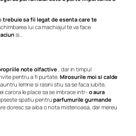
ca
trebuie sa fii legat de esenta care te
 schimbarea lui ca machiajul te va face
raciun
si…
ropriile note olfactive
, dar in timpul
ivite pentru a fi purtate.
Mirosurile moi si calde
untru lemne si rasini stiu sa se faca iubite,
ei carora le place sa se imbrace intr-
o aura
lipseste spatiu pentru
parfumurile gurmande
care doresc sa aiba o nota misterioasa, dar mereu